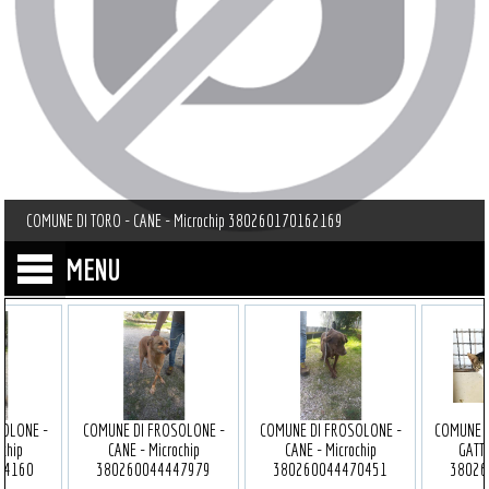
COMUNE DI TORO - CANE - Microchip 380260170162169
MENU
SOLONE -
COMUNE DI FROSOLONE -
COMUNE DI FROSOLONE -
COMUNE D
chip
CANE - Microchip
CANE - Microchip
GATTO
44160
380260044447979
380260044470451
38026