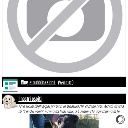
Blog e pubblicazioni
(Vedi tutti)
I nostri ospiti
Ecco alcuni degli ospiti presenti in struttura che cercano casa. Accedi all'area
de "I nostri ospiti" e consulta tanti amici a 4 zampe che aspettano solo te.