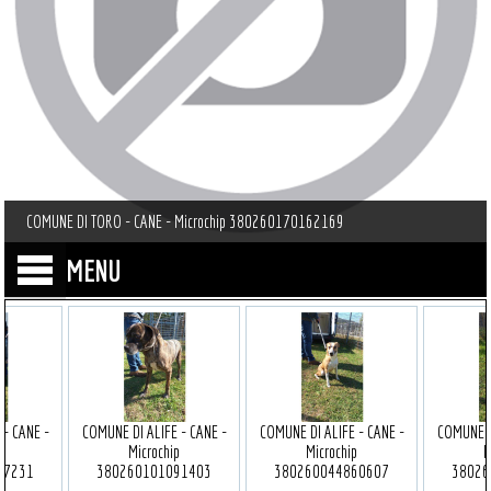
COMUNE DI TORO - CANE - Microchip 380260170162169
MENU
 - CANE -
COMUNE DI ALIFE - CANE -
COMUNE DI ALIFE - CANE -
COMUNE D
p
Microchip
Microchip
M
77231
380260101091403
380260044860607
38026