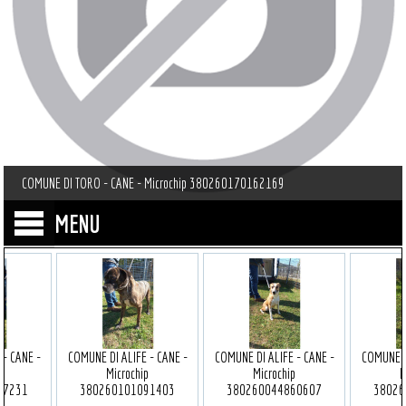
COMUNE DI TORO - CANE - Microchip 380260170162169
MENU
 - CANE -
COMUNE DI ALIFE - CANE -
COMUNE DI ALIFE - CANE -
COMUNE D
p
Microchip
Microchip
M
77231
380260101091403
380260044860607
38026