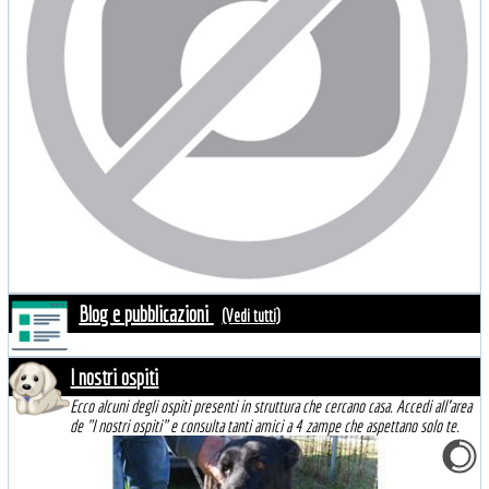
Blog e pubblicazioni
(Vedi tutti)
I nostri ospiti
Ecco alcuni degli ospiti presenti in struttura che cercano casa. Accedi all'area
de "I nostri ospiti" e consulta tanti amici a 4 zampe che aspettano solo te.