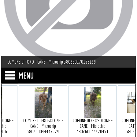
COMUNE DI TORO - CANE - Microchip 380260170162169
MENU
SOLONE -
COMUNE DI FROSOLONE -
COMUNE DI FROSOLONE -
COMUNE D
chip
CANE - Microchip
CANE - Microchip
GATTO
44160
380260044447979
380260044470451
38026